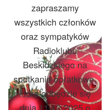
zapraszamy
wszystkich członków
oraz sympatyków
Radioklubu
Beskidzkiego na
spotkanie opłatkowe,
które odbędzie się
dnia 11.12.2025 o