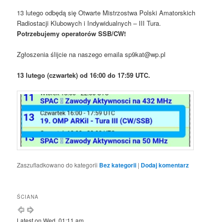
13 lutego odbędą się Otwarte Mistrzostwa Polski Amatorskich
Radiostacji Klubowych i Indywidualnych – III Tura.
Potrzebujemy operatorów SSB/CW!
Zgłoszenia ślijcie na naszego emaila sp9kat@wp.pl
13 lutego (czwartek) od 16:00 do 17:59 UTC.
Zaszufladkowano do kategorii
Bez kategorii
|
Dodaj komentarz
ŚCIANA
Latest on Wed, 01:11 am