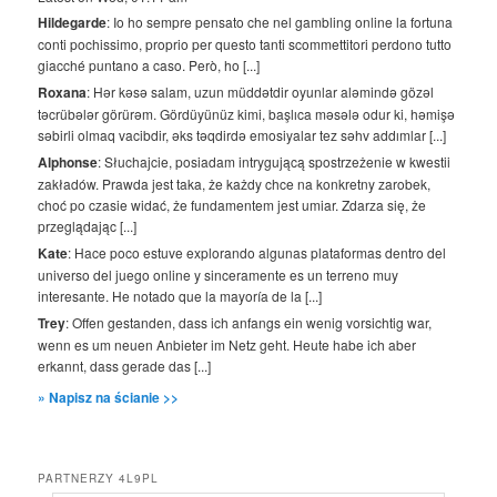
Hildegarde
: Io ho sempre pensato che nel gambling online la fortuna
conti pochissimo, proprio per questo tanti scommettitori perdono tutto
giacché puntano a caso. Però, ho [...]
Roxana
: Hər kəsə salam, uzun müddətdir oyunlar aləmində gözəl
təcrübələr görürəm. Gördüyünüz kimi, başlıca məsələ odur ki, həmişə
səbirli olmaq vacibdir, əks təqdirdə emosiyalar tez səhv addımlar [...]
Alphonse
: Słuchajcie, posiadam intrygującą spostrzeżenie w kwestii
zakładów. Prawda jest taka, że każdy chce na konkretny zarobek,
choć po czasie widać, że fundamentem jest umiar. Zdarza się, że
przeglądając [...]
Kate
: Hace poco estuve explorando algunas plataformas dentro del
universo del juego online y sinceramente es un terreno muy
interesante. He notado que la mayoría de la [...]
Trey
: Offen gestanden, dass ich anfangs ein wenig vorsichtig war,
wenn es um neuen Anbieter im Netz geht. Heute habe ich aber
erkannt, dass gerade das [...]
» Napisz na ścianie >>
PARTNERZY 4L9PL