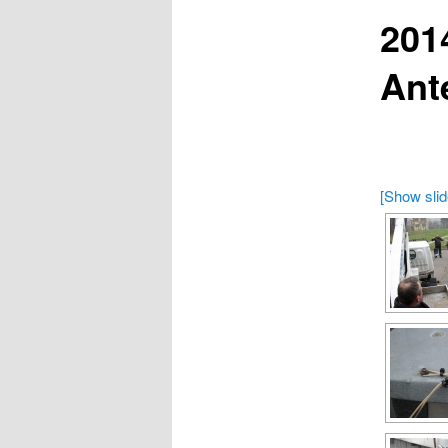
201
Ant
[Show sli