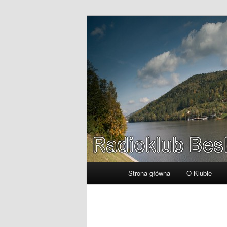
Przeskocz
Radioklub Beskidzki
do
tekstu
SP9KAT
Główne
Strona główna
O Klubie
menu