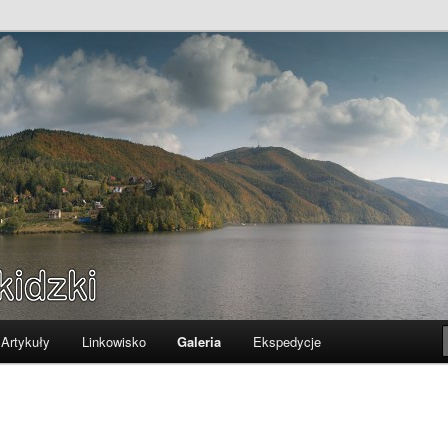
Artykuły
Linkowisko
Galeria
Ekspedycje