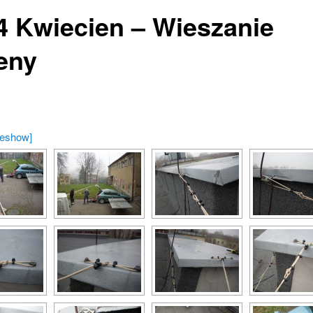
4 Kwiecien – Wieszanie
eny
deshow]