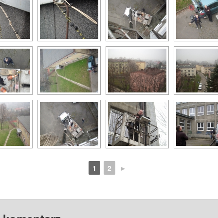
1
2
►