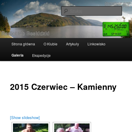
Przeskocz
Radioklub Beskidzki
do
Szuka
tekstu
SP9KAT
Główne
Strona główna
O Klubie
Artykuły
Linkowisko
menu
Galeria
Ekspedycje
2015 Czerwiec – Kamienny
[Show slideshow]