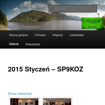
Przeskocz
Radioklub Beskidzki
do
Szuka
tekstu
SP9KAT
Główne
Strona główna
O Klubie
Artykuły
Linkowisko
menu
Galeria
Ekspedycje
2015 Styczeń – SP9KOZ
[Show slideshow]