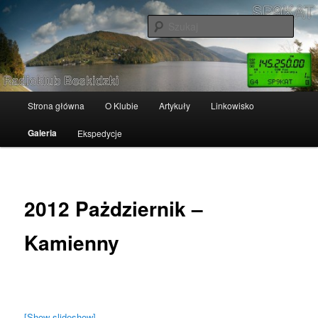
Przeskocz
Radioklub Beskidzki
do
Szuka
tekstu
SP9KAT
Główne
Strona główna
O Klubie
Artykuły
Linkowisko
menu
Galeria
Ekspedycje
2012 Pażdziernik –
Kamienny
[Show slideshow]